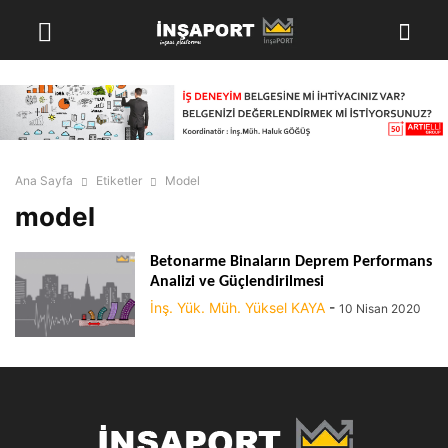
Ana Sayfa
Etiketler
Model
model
Betonarme Binaların Deprem Performans
Analizi ve Güçlendirilmesi
İnş. Yük. Müh. Yüksel KAYA
-
10 Nisan 2020