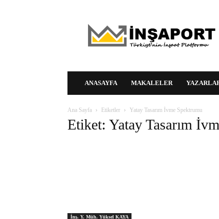
İnşaPORT
|
İnşaat
Platformu
|
İnşaat
Portalı
ANASAYFA
MAKALELER
YAZARLA
Ana Sayfa
Etiketler
Yatay Tasarım İvme Spektrumu
Etiket: Yatay Tasarım İv
İnş. Y. Müh. Yüksel KAYA