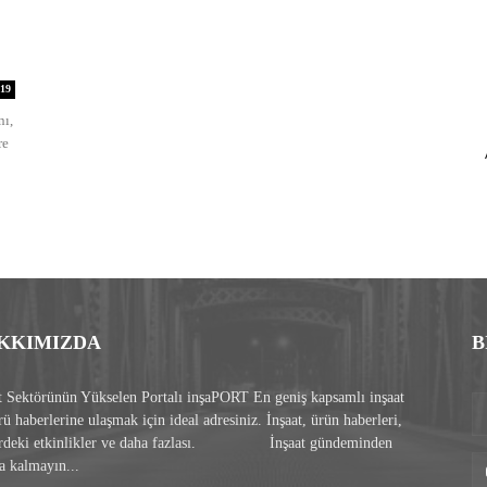
19
nı,
re
KKIMIZDA
B
t Sektörünün Yükselen Portalı inşaPORT En geniş kapsamlı inşaat
rü haberlerine ulaşmak için ideal adresiniz. İnşaat, ürün haberleri,
ördeki etkinlikler ve daha fazlası. İnşaat gündeminden
a kalmayın...