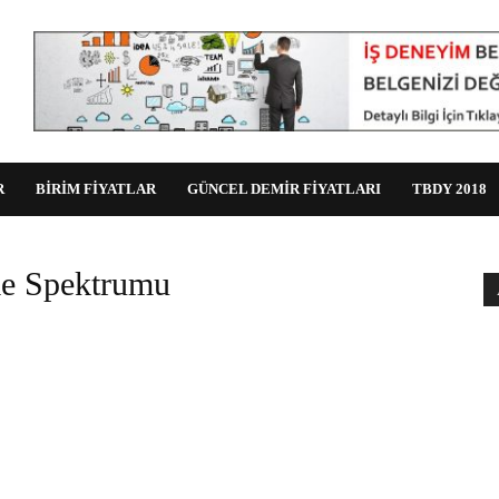
R
BİRİM FİYATLAR
GÜNCEL DEMİR FİYATLARI
TBDY 2018
me Spektrumu