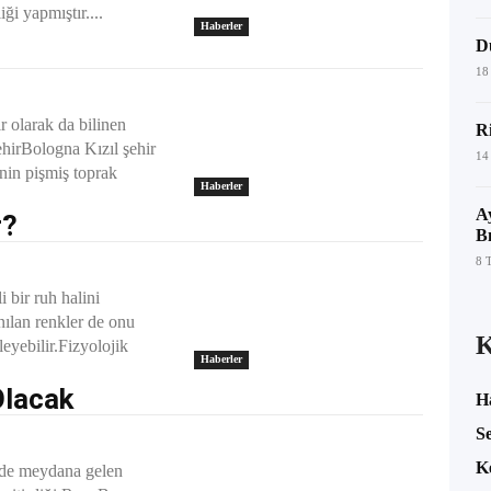
ği yapmıştır....
Haberler
D
18
r olarak da bilinen
R
ehirBologna Kızıl şehir
14
inin pişmiş toprak
Haberler
A
r?
B
8 
i bir ruh halini
nılan renkler de onu
leyebilir.Fizyolojik
Haberler
Olacak
H
Se
K
’de meydana gelen