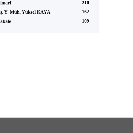
210
imari
162
nş. Y. Müh. Yüksel KAYA
109
akale