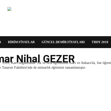
R
BİRİM FİYATLAR
GÜNCEL DEMİR FİYATLARI
TBDY 2018
ar Nihal GEZER
. 1999, Kars doğumludur. İlk ve orta öğrenimini Kars ve Ankara'da, lise öğreni
 Tasarım Fakültesi'nde de mimarlık eğitimini tamamlamıştır.