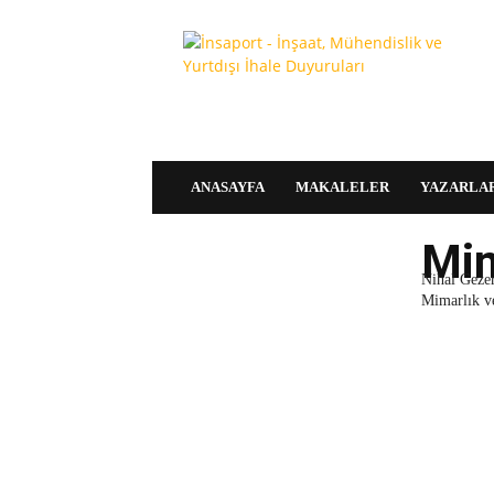
İnşaPORT
|
İnşaat
Platformu
|
İnşaat
Portalı
ANASAYFA
MAKALELER
YAZARLA
Mim
Nihal Gezer
Mimarlık ve