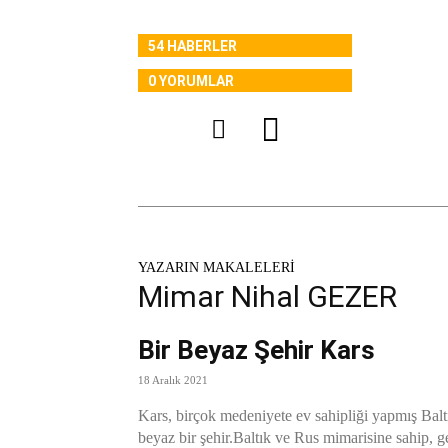
54 HABERLER
0 YORUMLAR
YAZARIN MAKALELERİ
Mimar Nihal GEZER
Bir Beyaz Şehir Kars
18 Aralık 2021
Kars, birçok medeniyete ev sahipliği yapmış Balt
beyaz bir şehir.Baltık ve Rus mimarisine sahip, ge