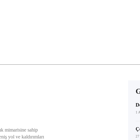
D
1 
Ç
ık mimarisine sahip
niş yol ve kaldırımları
27