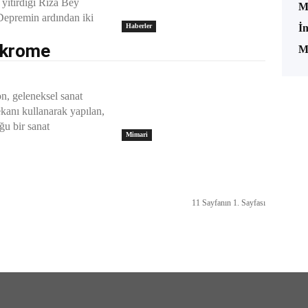
yitirdiği Rıza Bey
M
.Depremin ardından iki
İ
Haberler
akrome
M
on, geleneksel sanat
ekanı kullanarak yapılan,
ğu bir sanat
Mimari
11 Sayfanın 1. Sayfası