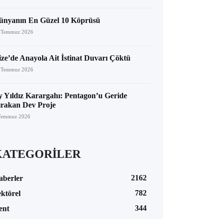
ünyanın En Güzel 10 Köprüsü
 Temmuz 2026
ize’de Anayola Ait İstinat Duvarı Çöktü
 Temmuz 2026
y Yıldız Karargahı: Pentagon’u Geride
ırakan Dev Proje
Temmuz 2026
KATEGORİLER
2162
aberler
782
ktörel
344
ent