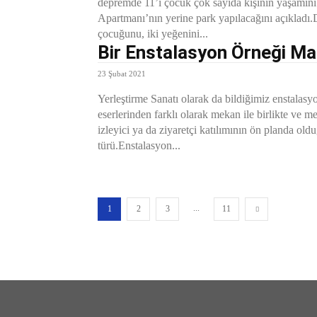
depremde 11’i çocuk çok sayıda kişinin yaşamını 
Apartmanı’nın yerine park yapılacağını açıkladı
çocuğunu, iki yeğenini...
Bir Enstalasyon Örneği M
23 Şubat 2021
Yerleştirme Sanatı olarak da bildiğimiz enstalasy
eserlerinden farklı olarak mekan ile birlikte ve m
izleyici ya da ziyaretçi katılımının ön planda oldu
türü.Enstalasyon...
...
1
2
3
11