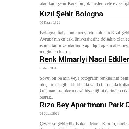
olan karlı şehir Kars, birçok medeniyete ev sahipli
Kızıl Şehir Bologna
30 Kasım 2021
Bologna, İtalya'nın kuzeyinde bulunan Kızıl Şehi
Avrupa'nın en eski üniversitesine de sahip olan ş
ismini tarihi yapılarının yapıldığı tuğla malzemes
renginden hem...
Renk Mimariyi Nasıl Etkile
8 Mart 2021
Soyut bir resmin veya fotoğrafın renklerinin belirl
oluşturması gibi, bir binada ya da bir odada kulla
kullanan insanların nasıl hissettiğini derinden etki
olarak...
Rıza Bey Apartmanı Park 
24 Şubat 2021
Çevre ve Şehircilik Bakanı Murat Kurum, İzmir