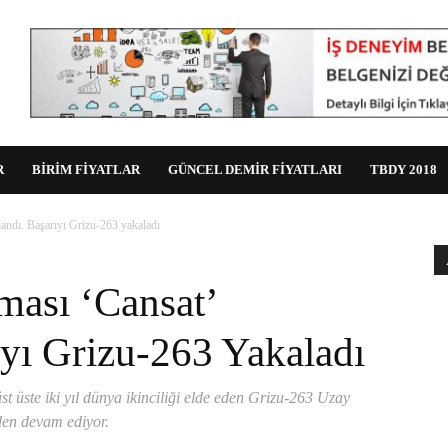
R
BİRİM FİYATLAR
GÜNCEL DEMİR FİYATLARI
TBDY 2018
andı. Başarıyı Grizu-263 yakaladı
ası ‘Cansat’
ıyı Grizu-263 Yakaladı
üste iki yıl dünya ikinciliği elde eden Grizu-263 Uzay
den devam ediyor.