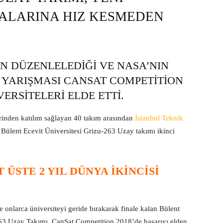
MALARINA HIZ KESMEDEN
 DÜZENLELEDIĞI VE NASA’NIN
 YARIŞMASI CANSAT COMPETITION
ERSITELERI ELDE ETTI.
erinden katılım sağlayan 40 takım arasından
İstanbul Teknik
 Bülent Ecevit Üniversitesi Grizu-263 Uzay takımı ikinci
 ÜSTE 2 YIL DÜNYA IKINCISI
e onlarca üniversiteyi geride bırakarak finale kalan Bülent
263 Uzay Takımı, CanSat Competition 2018’de başarıyı elden