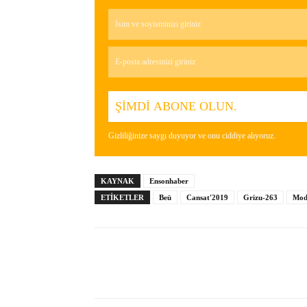
Gizliliğinize saygı duyuyor ve onu ciddiye alıyoruz.
KAYNAK
Ensonhaber
ETIKETLER
Beü
Cansat'2019
Grizu-263
Mod
Paylaş