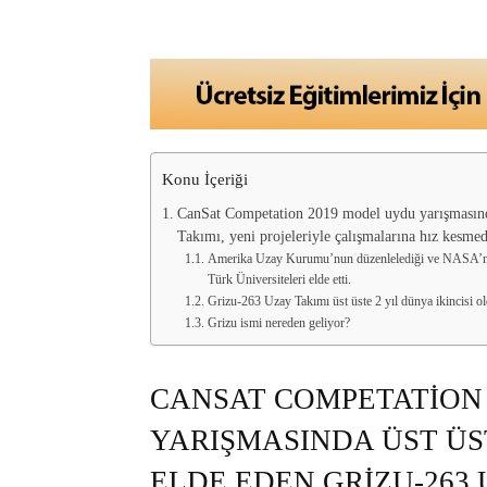
Konu İçeriği
CanSat Competation 2019 model uydu yarışmasında 
Takımı, yeni projeleriyle çalışmalarına hız kesme
Amerika Uzay Kurumu’nun düzenlelediği ve NASA’nın
Türk Üniversiteleri elde etti.
Grizu-263 Uzay Takımı üst üste 2 yıl dünya ikincisi o
Grizu ismi nereden geliyor?
CANSAT COMPETATION
YARIŞMASINDA ÜST ÜST
ELDE EDEN GRIZU-263 