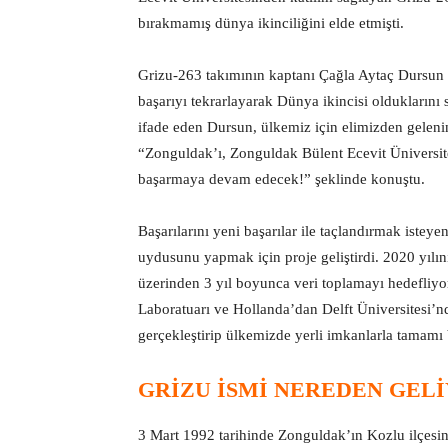
bırakmamış dünya ikinciliğini elde etmişti.
Grizu-263 takımının kaptanı Çağla Aytaç Dursun i
başarıyı tekrarlayarak Dünya ikincisi olduklarını 
ifade eden Dursun, ülkemiz için elimizden geleni
“Zonguldak’ı, Zonguldak Bülent Ecevit Üniversite
başarmaya devam edecek!” şeklinde konuştu.
Başarılarını yeni başarılar ile taçlandırmak istey
uydusunu yapmak için proje geliştirdi. 2020 yılı
üzerinden 3 yıl boyunca veri toplamayı hedefliyor
Laboratuarı ve Hollanda’dan Delft Üniversitesi’nd
gerçekleştirip ülkemizde yerli imkanlarla tamamı 
GRIZU ISMI NEREDEN GEL
3 Mart 1992 tarihinde Zonguldak’ın Kozlu ilçesi