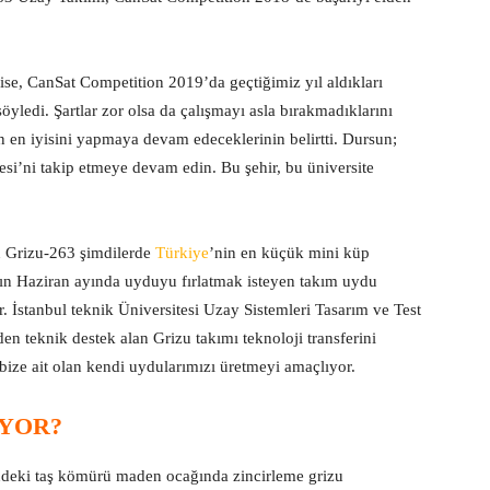
se, CanSat Competition 2019’da geçtiğimiz yıl aldıkları
söyledi. Şartlar zor olsa da çalışmayı asla bırakmadıklarını
n en iyisini yapmaya devam edeceklerinin belirtti. Dursun;
si’ni takip etmeye devam edin. Bu şehir, bu üniversite
en Grizu-263 şimdilerde
Türkiye
’nin en küçük mini küp
nın Haziran ayında uyduyu fırlatmak isteyen takım uydu
. İstanbul teknik Üniversitesi Uzay Sistemleri Tasarım ve Test
en teknik destek alan Grizu takımı teknoloji transferini
bize ait olan kendi uydularımızı üretmeyi amaçlıyor.
IYOR?
ndeki taş kömürü maden ocağında zincirleme grizu